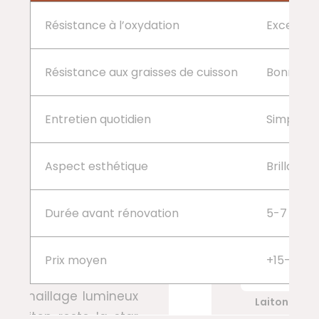
Résistance à l’oxydation
Excellent
Résistance aux graisses de cuisson
Bonne (ma
Entretien quotidien
Simple e
Aspect esthétique
Brillance
Durée avant rénovation
5-7 ans s
Prix moyen
+15-20% 
Laiton verni