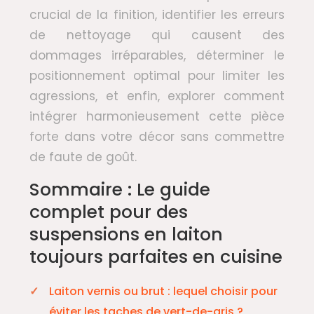
crucial de la finition, identifier les erreurs
de nettoyage qui causent des
dommages irréparables, déterminer le
positionnement optimal pour limiter les
agressions, et enfin, explorer comment
intégrer harmonieusement cette pièce
forte dans votre décor sans commettre
de faute de goût.
Sommaire : Le guide
complet pour des
suspensions en laiton
toujours parfaites en cuisine
Laiton vernis ou brut : lequel choisir pour
éviter les taches de vert-de-gris ?